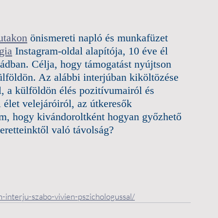
 utakon
 önismereti napló és munkafüzet 
gia
 Instagram-oldal alapítója, 10 éve él 
ládban. Célja, hogy támogatást nyújtson 
földön. Az alábbi interjúban kiköltözése 
l, a külföldön élés pozitívumairól és 
élet velejáróiról, az útkeresők 
tem, hogy kivándoroltként hogyan győzhető 
eretteinktől való távolság? 
n-interju-szabo-vivien-pszichologussal/