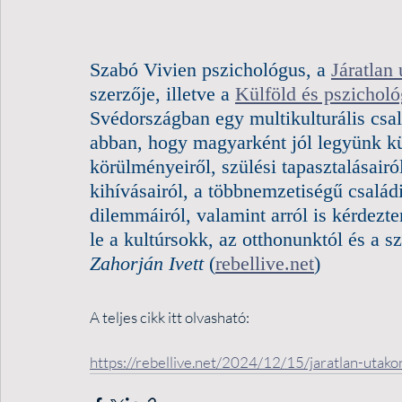
Szabó Vivien pszichológus, a 
Járatlan
szerzője, illetve a 
Külföld és pszicholó
Svédországban egy multikulturális csa
abban, hogy magyarként jól legyünk kül
körülményeiről, szülési tapasztalásairó
kihívásairól, a többnemzetiségű családi 
dilemmáiról, valamint arról is kérdez
le a kultúrsokk, az otthonunktól és a sz
Zahorján Ivett
 (
rebellive.net
)
A teljes cikk itt olvasható:
https://rebellive.net/2024/12/15/jaratlan-utako