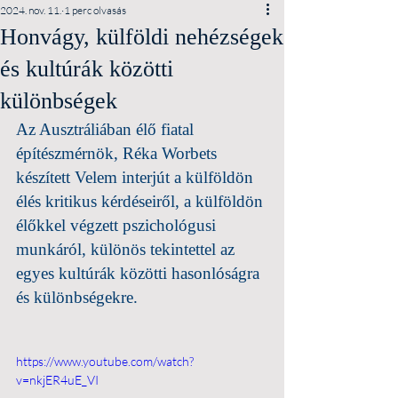
2024. nov. 11.
1 perc olvasás
Honvágy, külföldi nehézségek
és kultúrák közötti
különbségek
Az Ausztráliában élő fiatal 
építészmérnök, Réka Worbets 
készített Velem interjút a külföldön 
élés kritikus kérdéseiről, a külföldön 
élőkkel végzett pszichológusi 
munkáról, különös tekintettel az 
egyes kultúrák közötti hasonlóságra 
és különbségekre.
https://www.youtube.com/watch?
v=nkjER4uE_VI