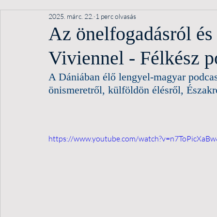
2025. márc. 22.
1 perc olvasás
Az önelfogadásról és 
Viviennel - Félkész p
A Dániában élő lengyel-magyar podcast
önismeretről, külföldön élésről, Északró
https://www.youtube.com/watch?v=n7ToPicXaB