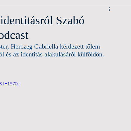
identitásról Szabó
odcast
er, Herczeg Gabriella kérdezett tőlem 
l és az identitás alakulásáról külföldön.
w&t=1870s